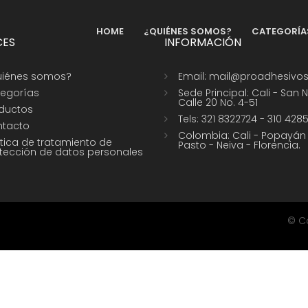
CATEGORÍ
HOME
¿QUIÉNES SOMOS?
CES
INFORMACIÓN
iénes somos?
Email: mail@proadhesivo
egorías
Sede Principal: Cali - San N
Calle 20 No. 4-51
ductos
Tels: 321 8322724 - 310 428
tacto
Colombia: Cali - Popayán
ítica de tratamiento de
Pasto - Neiva - Florencia.
tección de datos personales
© C